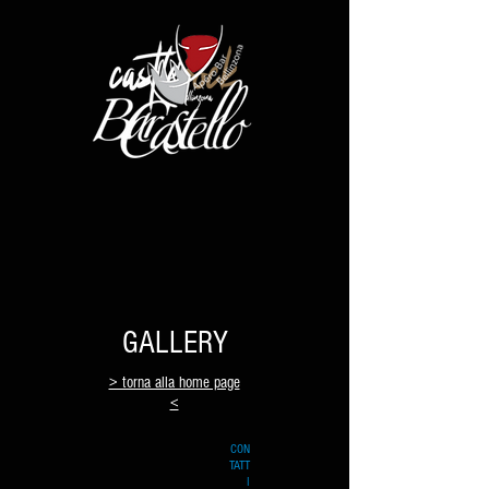
GALLERY
> torna alla home page
<
CON
TATT
I